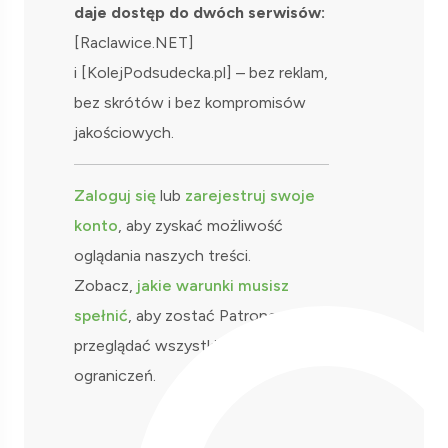
daje dostęp do dwóch serwisów:
[Raclawice.NET]
i [KolejPodsudecka.pl] – bez reklam,
bez skrótów i bez kompromisów
jakościowych.
Zaloguj się
lub
zarejestruj swoje
konto
, aby zyskać możliwość
oglądania naszych treści.
Zobacz,
jakie warunki musisz
spełnić
, aby zostać Patronem i
przeglądać wszystkie materiały bez
ograniczeń.