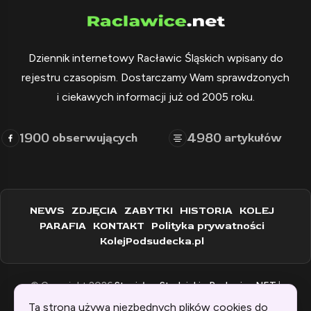
Dziennik internetowy Racławic Śląskich wpisany do
rejestru czasopism. Dostarczamy Wam sprawdzonych
i ciekawych informacji już od 2005 roku.
1900
4980
obserwujących
artykułów
NEWS
ZDJĘCIA
ZABYTKI
HISTORIA
KOLEJ
PARAFIA
KONTAKT
Polityka prywatności
KolejPodsudecka.pl
© Copyright 2026
Stanisław Stadnicki - Raclawice.NET
|
Zaprogramowane przez:
WEBINSPIRACJE
Ta strona używa niezbędnych plików cookies do