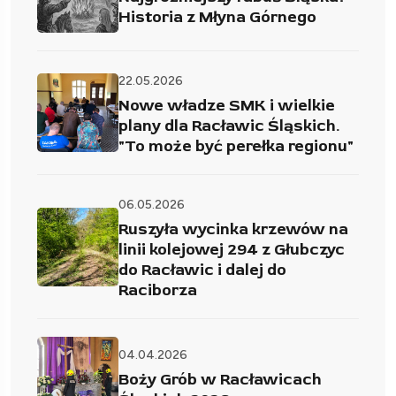
Historia z Młyna Górnego
22.05.2026
Nowe władze SMK i wielkie
plany dla Racławic Śląskich.
"To może być perełka regionu"
06.05.2026
Ruszyła wycinka krzewów na
linii kolejowej 294 z Głubczyc
do Racławic i dalej do
Raciborza
04.04.2026
Boży Grób w Racławicach