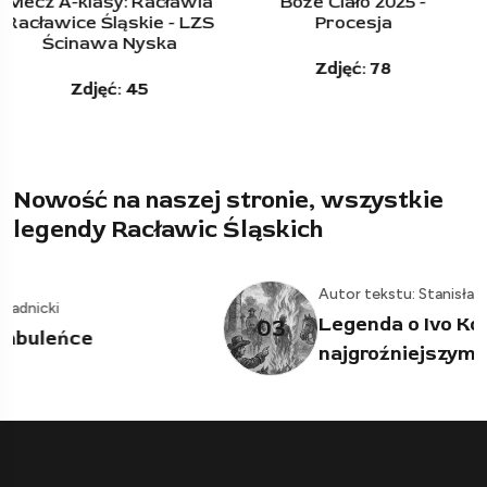
Boże Ciało 2025 -
Majówka przy krzyżu,
Procesja
na drodze do Wierzchu
Zdjęć: 78
Zdjęć: 12
Nowość na naszej stronie, wszystkie
legendy Racławic Śląskich
Autor tekstu: Stanisław Stadnicki
Legenda o Ivo Kossivie,
03
najgroźniejszym rozbójniku...