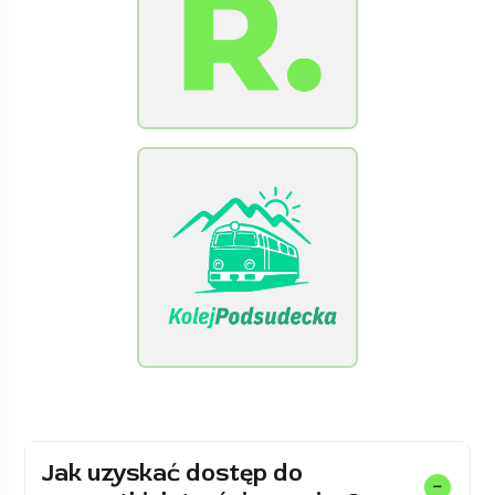
[Raclawice.NET]
[KolejPodsudecka.pl]
Jak uzyskać dostęp do