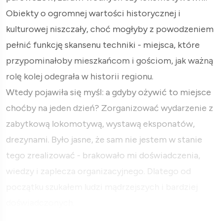
Obiekty o ogromnej wartości historycznej i
kulturowej niszczały, choć mogłyby z powodzeniem
pełnić funkcję skansenu techniki - miejsca, które
przypominałoby mieszkańcom i gościom, jak ważną
rolę kolej odegrała w historii regionu.
Wtedy pojawiła się myśl: a gdyby ożywić to miejsce
choćby na jeden dzień? Zorganizować wydarzenie z
zabytkową lokomotywą, wystawą eksponatów,
drezynami. Było jasne, że sam nie jestem w stanie
tego zrealizować - brakowało mi doświadczenia,
wiedzy i zaplecza organizacyjnego. Dlatego od
początku szukałem ludzi mądrzejszych i bardziej
doświadczonych.