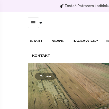
Zostań Patronem i odbloku
START
NEWS
RACŁAWICE
HI
KONTAKT
Szkoła
29.06.2026
Stanisław Stadnicki
70 uczniów przywitało
wakacje. Były nagrody,