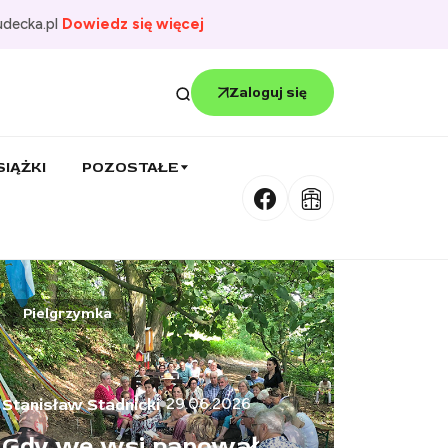
udecka.pl
Dowiedz się więcej
Zaloguj się
SIĄŻKI
POZOSTAŁE
Konferencja
Dzie
08.06.2026
Stanisław Stadnicki
Kolej bez granic.
Stanis
W Racławicach
Uśm