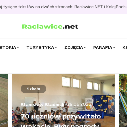
j tysiące tekstów na dwóch stronach: Raclawice.NET i KolejPods
STORIA
TURYSTYKA
ZDJĘCIA
PARAFIA
K
Pielgrzymka
29.06.2026
Stanisław Stadnicki
Gdy we wsi panował