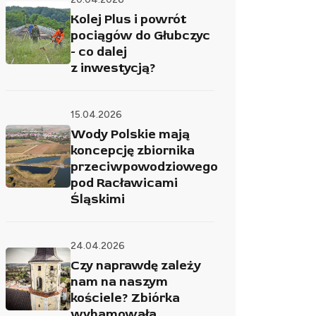
Kolej Plus i powrót
pociągów do Głubczyc
- co dalej
z inwestycją?
15.04.2026
Wody Polskie mają
koncepcję zbiornika
przeciwpowodziowego
pod Racławicami
Śląskimi
24.04.2026
Czy naprawdę zależy
nam na naszym
kościele? Zbiórka
wyhamowała