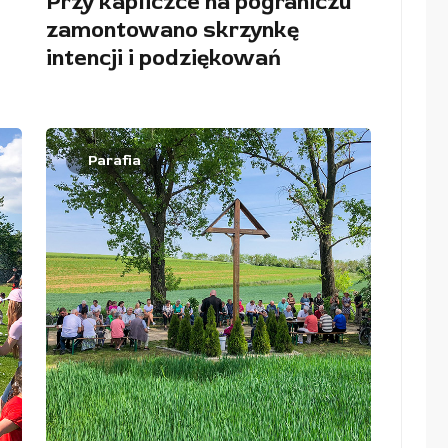
Przy kapliczce na pograniczu
zamontowano skrzynkę
intencji i podziękowań
Parafia