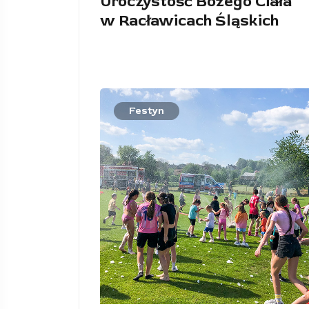
Uroczystość Bożego Ciała
w Racławicach Śląskich
Festyn