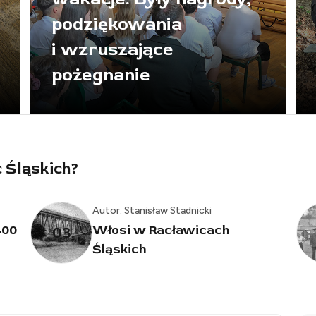
skwar, przy leśnej
kapliczce czekał chłód
i modlitwa
c Śląskich?
Autor: Stanisław Stadnicki
Historia budowy kolei
04
w Racławicach Śląskich