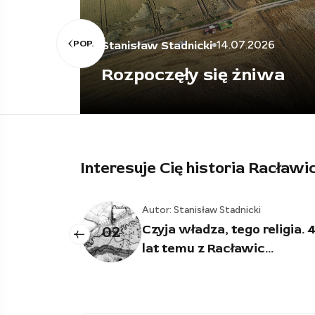
podziękowania
POP.
2026
i wzruszające
niwa
pożegnanie
Interesuje Cię historia Racławi
Autor: Stanisław Stadnicki
eligia. 400
Włosi w Racławicach
03
..
Śląskich