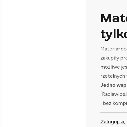
Mat
tylk
Materiał do
zakupiły pr
możliwe je
rzetelnych 
Jedno wspa
[Raclawice.
i bez komp
Zaloguj się