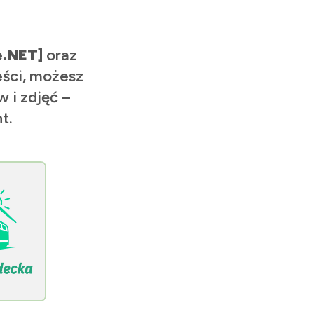
e.NET]
oraz
eści, możesz
 i zdjęć –
t.