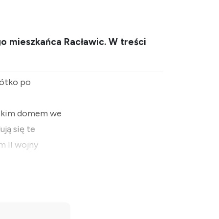
o mieszkańca Racławic. W treści
rótko po
eckim domem we
ją się te
m II wojny