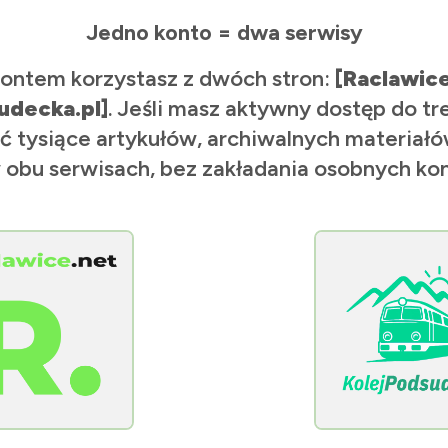
Jedno konto = dwa serwisy
ontem korzystasz z dwóch stron:
[Raclawic
udecka.pl]
. Jeśli masz aktywny dostęp do tr
ć tysiące artykułów, archiwalnych materiałów
 obu serwisach, bez zakładania osobnych kon
[KolejPodsudecka.pl]