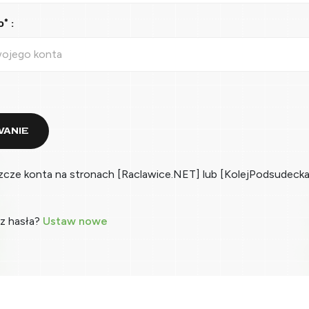
* :
ANIE
zcze konta na stronach [Raclawice.NET] lub [KolejPodsudecka
z hasła?
Ustaw nowe