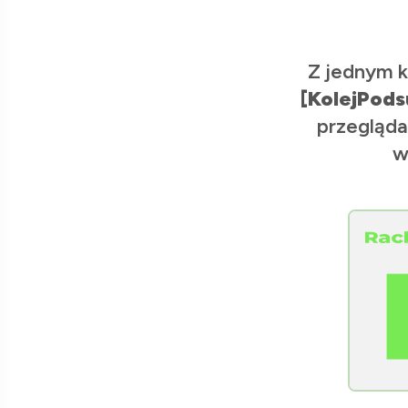
Z jednym k
[KolejPods
przegląda
w
[Raclawice.NET]