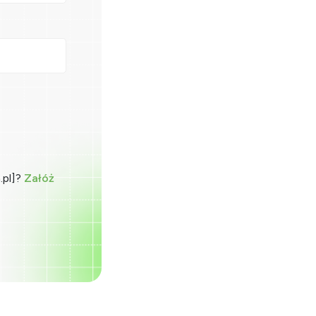
.pl]?
Załóż