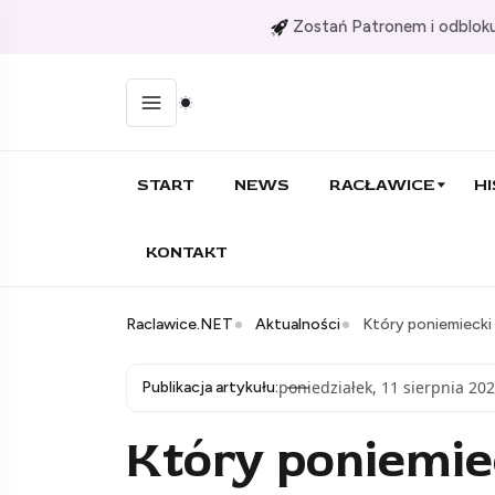
Zostań Patronem i odbloku
START
NEWS
RACŁAWICE
HI
KONTAKT
Raclawice.NET
Aktualności
Który poniemiecki
poniedziałek, 11 sierpnia 202
Publikacja artykułu:
Który poniemi