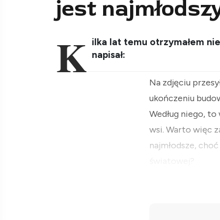
jest najmłodsz
K
ilka lat temu otrzymałem n
napisał:
Na zdjęciu przes
ukończeniu budow
Według niego, t
wsi. Warto więc z
najmłodsze, choć
światowej?