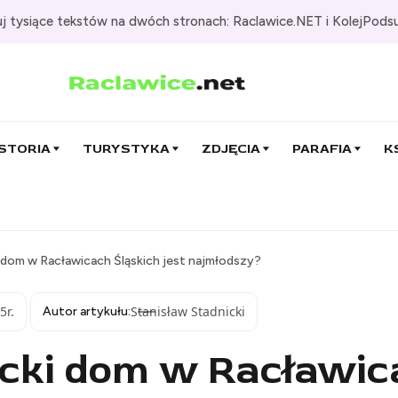
j tysiące tekstów na dwóch stronach: Raclawice.NET i KolejPods
STORIA
TURYSTYKA
ZDJĘCIA
PARAFIA
K
 dom w Racławicach Śląskich jest najmłodszy?
5r.
Stanisław Stadnicki
Autor artykułu:
ecki dom w Racławic