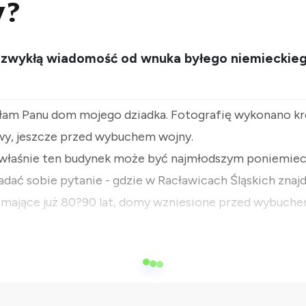
y?
iezwykłą wiadomość od wnuka byłego niemieckieg
yłam Panu dom mojego dziadka. Fotografię wykonano k
y, jeszcze przed wybuchem wojny.
o właśnie ten budynek może być najmłodszym poniemi
adać sobie pytanie - gdzie w Racławicach Śląskich znajdu
 mające już 80?90 lat, domy wzniesione przed wybuche