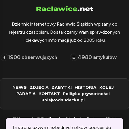
Dziennik internetowy Racławic Śląskich wpisany do
rejestru czasopism. Dostarczamy Wam sprawdzonych
i ciekawych informacji już od 2005 roku.
1900
4980
obserwujących
artykułów
NEWS
ZDJĘCIA
ZABYTKI
HISTORIA
KOLEJ
PARAFIA
KONTAKT
Polityka prywatności
KolejPodsudecka.pl
© Copyright 2026
Stanisław Stadnicki - Raclawice.NET
|
Zaprogramowane przez:
WEBINSPIRACJE
Ta strona używa niezbędnych plików cookies do