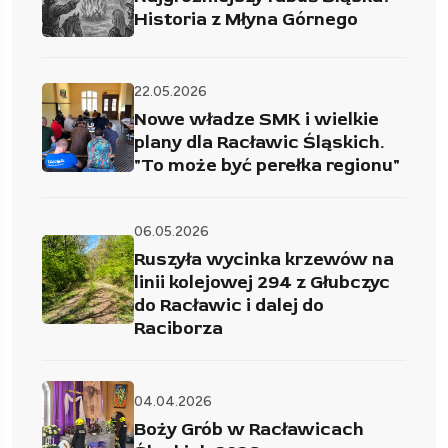
Historia z Młyna Górnego
22.05.2026
Nowe władze SMK i wielkie
plany dla Racławic Śląskich.
"To może być perełka regionu"
06.05.2026
Ruszyła wycinka krzewów na
linii kolejowej 294 z Głubczyc
do Racławic i dalej do
Raciborza
04.04.2026
Boży Grób w Racławicach